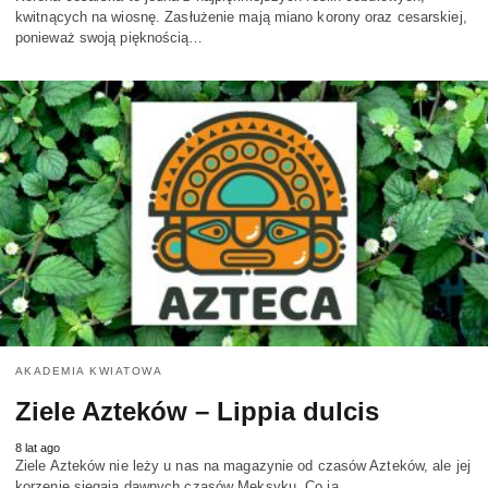
kwitnących na wiosnę. Zasłużenie mają miano korony oraz cesarskiej,
ponieważ swoją pięknością…
AKADEMIA KWIATOWA
Ziele Azteków – Lippia dulcis
8 lat ago
Ziele Azteków nie leży u nas na magazynie od czasów Azteków, ale jej
korzenie sięgają dawnych czasów Meksyku. Co ją…