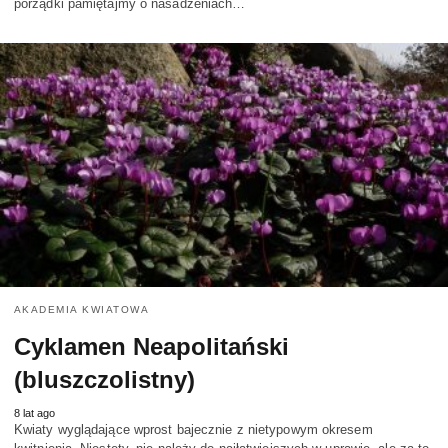
porządki pamiętajmy o nasadzeniach…
AKADEMIA KWIATOWA
Cyklamen Neapolitański
(bluszczolistny)
8 lat ago
Kwiaty wyglądające wprost bajecznie z nietypowym okresem