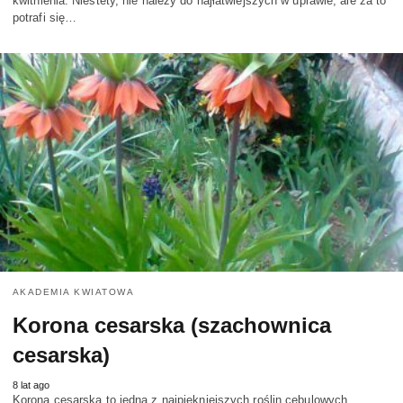
kwitnienia. Niestety, nie należy do najłatwiejszych w uprawie, ale za to
potrafi się…
AKADEMIA KWIATOWA
Korona cesarska (szachownica
cesarska)
8 lat ago
Korona cesarska to jedna z najpiękniejszych roślin cebulowych,