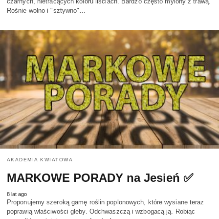
czarnych, nietracących koloru liściach. Bardzo często mylony z trawą.
Rośnie wolno i "sztywno"…
AKADEMIA KWIATOWA
MARKOWE PORADY na Jesień ✅
8 lat ago
Proponujemy szeroką gamę roślin poplonowych, które wysiane teraz
poprawią właściwości gleby. Odchwaszczą i wzbogacą ją. Robiąc