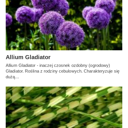
Allium Gladiator
Allium Gladiator - inaczej czosnek ozdobny (ogrodowy)
Gladiator. Roślina z rodziny cebulowych. Charakteryzuje się
dużą…