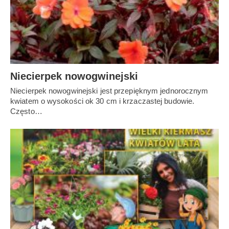
Niecierpek nowogwinejski
Niecierpek nowogwinejski jest przepięknym jednorocznym
kwiatem o wysokości ok 30 cm i krzaczastej budowie.
Często…