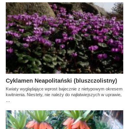
Cyklamen Neapolitański (bluszczolistny)
Kwiaty wyglądające wprost bajecznie z nietypowym okresem
kwitnienia. Niestety, nie należy do najłatwiejszych w uprawie,
…