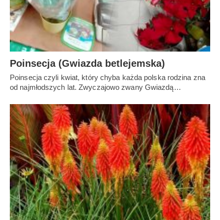
Poinsecja (Gwiazda betlejemska)
Poinsecja czyli kwiat, który chyba każda polska rodzina zna
od najmłodszych lat. Zwyczajowo zwany Gwiazdą…