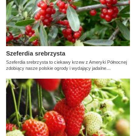
Szeferdia srebrzysta
Szeferdia srebrzysta to ciekawy krzew z Ameryki Północnej
zdobiący nasze polskie ogrody i wydający jadalne…