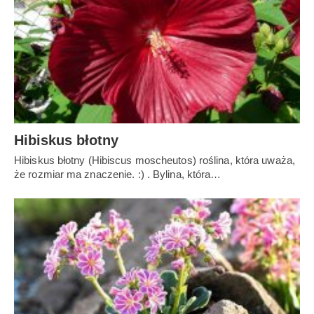
Hibiskus błotny
Hibiskus błotny (Hibiscus moscheutos) roślina, która uważa,
że rozmiar ma znaczenie. :) . Bylina, która…