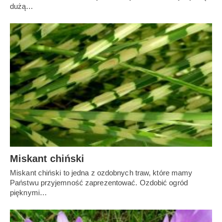
dużą…
Miskant chiński
Miskant chiński to jedna z ozdobnych traw, które mamy
Państwu przyjemność zaprezentować. Ozdobić ogród
pięknymi…