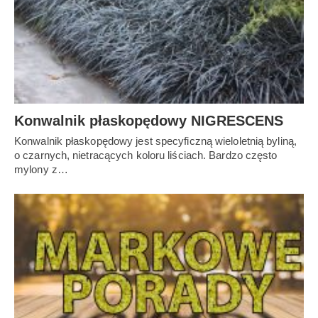
Konwalnik płaskopędowy NIGRESCENS
Konwalnik płaskopędowy jest specyficzną wieloletnią byliną,
o czarnych, nietracących koloru liściach. Bardzo często
mylony z…