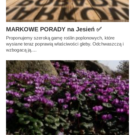
MARKOWE PORADY na Jesień ✅
Proponujemy szeroką gamę roślin poplonowych, które
wysiane teraz poprawią właściwości gleby. Odchwaszczą i
wzbogacą ją.…