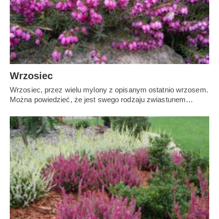
Wrzosiec
Wrzosiec, przez wielu mylony z opisanym ostatnio wrzosem.
Można powiedzieć, że jest swego rodzaju zwiastunem…