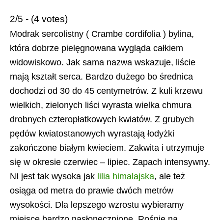
2/5 - (4 votes)
Modrak sercolistny ( Crambe cordifolia ) bylina,
która dobrze pielęgnowana wygląda całkiem
widowiskowo. Jak sama nazwa wskazuje, liście
mają kształt serca. Bardzo dużego bo średnica
dochodzi od 30 do 45 centymetrów. Z kuli krzewu
wielkich, zielonych liści wyrasta wielka chmura
drobnych czteropłatkowych kwiatów. Z grubych
pędów kwiatostanowych wyrastają łodyżki
zakończone białym kwieciem. Zakwita i utrzymuje
się w okresie czerwiec – lipiec. Zapach intensywny.
NI jest tak wysoka jak
lilia himalajska
, ale też
osiąga od metra do prawie dwóch metrów
wysokości. Dla lepszego wzrostu wybieramy
miejsce bardzo nasłonecznione. Rośnie na