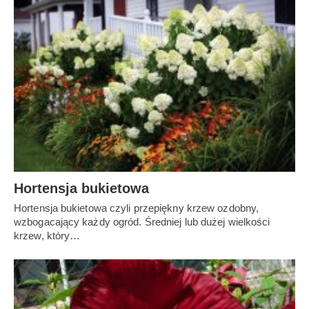
Hortensja bukietowa
Hortensja bukietowa czyli przepiękny krzew ozdobny,
wzbogacający każdy ogród. Średniej lub dużej wielkości
krzew, który…