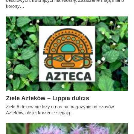
cebulowych, kwitnących na wiosnę. Zasłużenie mają miano
korony…
Ziele Azteków – Lippia dulcis
Ziele Azteków nie leży u nas na magazynie od czasów
Azteków, ale jej korzenie sięgają…