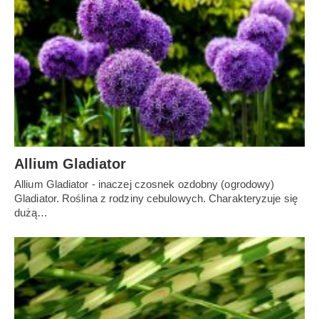
Allium Gladiator
Allium Gladiator - inaczej czosnek ozdobny (ogrodowy)
Gladiator. Roślina z rodziny cebulowych. Charakteryzuje się
dużą…