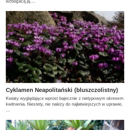
wzbogacą ją.…
Cyklamen Neapolitański (bluszczolistny)
Kwiaty wyglądające wprost bajecznie z nietypowym okresem
kwitnienia. Niestety, nie należy do najłatwiejszych w uprawie,
…