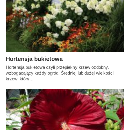
Hortensja bukietowa
Hortensja bukietowa czyli przepiękny krzew ozdobny,
wzbogacający każdy ogród. Średniej lub dużej wielkości
krzew, który…