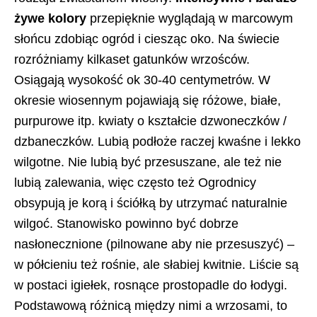
żywe kolory
przepięknie wyglądają w marcowym
słońcu zdobiąc ogród i ciesząc oko. Na świecie
rozróżniamy kilkaset gatunków wrzośców.
Osiągają wysokość ok 30-40 centymetrów. W
okresie wiosennym pojawiają się różowe, białe,
purpurowe itp. kwiaty o kształcie dzwoneczków /
dzbaneczków. Lubią podłoże raczej kwaśne i lekko
wilgotne. Nie lubią być przesuszane, ale też nie
lubią zalewania, więc często też Ogrodnicy
obsypują je korą i ściółką by utrzymać naturalnie
wilgoć. Stanowisko powinno być dobrze
nasłonecznione (pilnowane aby nie przesuszyć) –
w półcieniu też rośnie, ale słabiej kwitnie. Liście są
w postaci igiełek, rosnące prostopadle do łodygi.
Podstawową różnicą między nimi a wrzosami, to