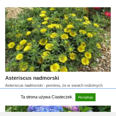
Asteriscus nadmorski
Asteriscus nadmorski - pomimo, że w swoich rodzimych
śródziemnomorskich klimatach jest wieloletni, to w naszej…
Ta strona używa Ciasteczek.
Akceptuję