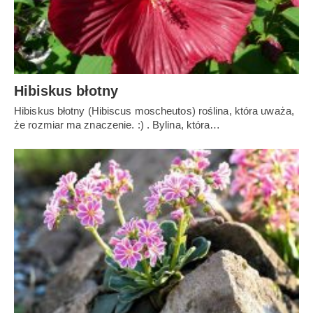
Hibiskus błotny
Hibiskus błotny (Hibiscus moscheutos) roślina, która uważa,
że rozmiar ma znaczenie. :) . Bylina, która…