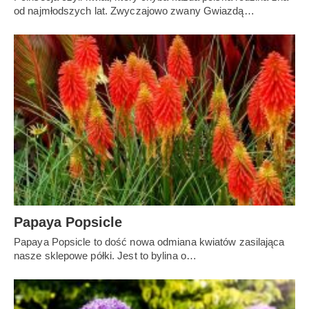
od najmłodszych lat. Zwyczajowo zwany Gwiazdą…
Papaya Popsicle
Papaya Popsicle to dość nowa odmiana kwiatów zasilająca
nasze sklepowe półki. Jest to bylina o…