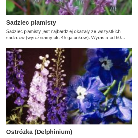
Sadziec plamisty
Sadziec plamisty jest najbardziej okazały ze wszystkich
sadźców (wyróżniamy ok. 45 gatunków). Wyrasta od 60…
Ostróżka (Delphinium)