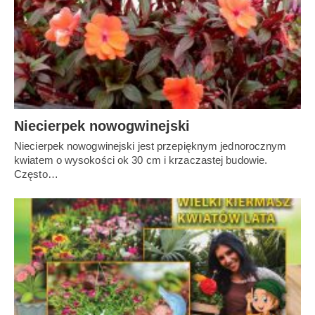
Niecierpek nowogwinejski
Niecierpek nowogwinejski jest przepięknym jednorocznym
kwiatem o wysokości ok 30 cm i krzaczastej budowie.
Często…