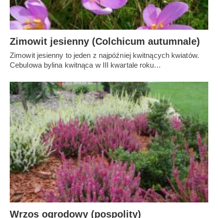
Zimowit jesienny (Colchicum autumnale)
Zimowit jesienny to jeden z najpóźniej kwitnących kwiatów.
Cebulowa bylina kwitnąca w III kwartale roku…
Wrzos ogrodowy (pospolity)